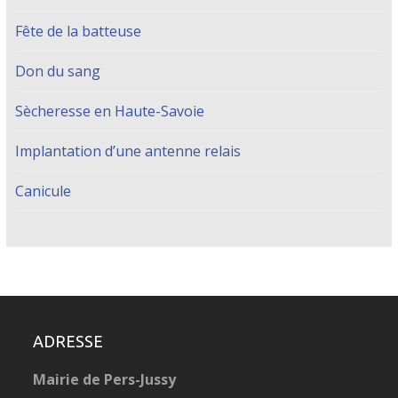
Fête de la batteuse
Don du sang
Sècheresse en Haute-Savoie
Implantation d’une antenne relais
Canicule
ADRESSE
Mairie de Pers-Jussy