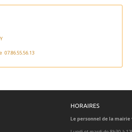
SY
e 07.86.55.56.13
HORAIRES
Le personnel de la mairie 
Lundi et mardi de 8h30 à 12