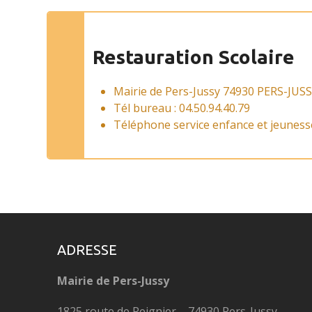
Restauration Scolaire
Mairie de Pers-Jussy 74930 PERS-JUS
Tél bureau : 04.50.94.40.79
Téléphone service enfance et jeuness
ADRESSE
Mairie de Pers-Jussy
1825 route de Reignier – 74930 Pers-Jussy