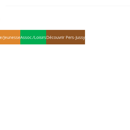
e/Jeunesse
Assoc./Loisirs
Découvrir Pers-Jussy