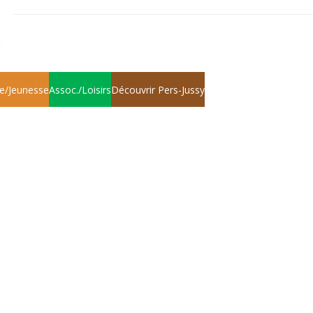
e/Jeunesse
Assoc./Loisirs
Découvrir Pers-Jussy