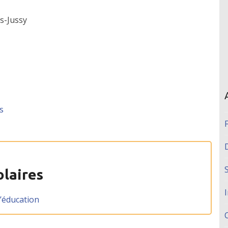
s-Jussy
es
olaires
l’éducation