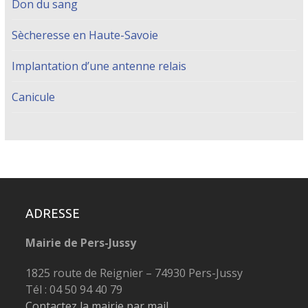
Don du sang
Sècheresse en Haute-Savoie
Implantation d’une antenne relais
Canicule
ADRESSE
Mairie de Pers-Jussy
1825 route de Reignier – 74930 Pers-Jussy
Tél : 04 50 94 40 79
Contactez la mairie par mail